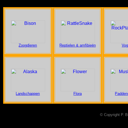
Zoogdieren
Reptielen & amfibieën
Vog
Landschappen
Flora
Padden
© Copyright P. B