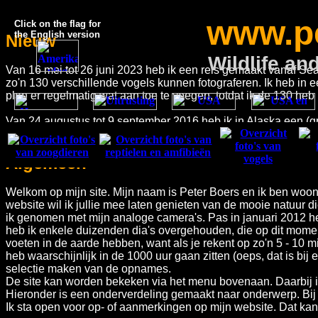
www.pe
Click on the flag for
the English version
Nieuw
Wildlife a
Van 16 mei tot 26 juni 2023 heb ik een reis gemaakt vanaf S
zo'n 130 verschillende vogels kunnen fotograferen. Ik heb in e
plan er regelmatig wat aan toe te voegen, totdat ik de 130 heb 
Van 24 augustus tot 9 september 2016 heb ik in Alaska een (gro
gezet.
Klik hier
om een indruk te krijgen van de mooie natuur die
Algemeen
Welkom op mijn site. Mijn naam is Peter Boers en ik ben woona
website wil ik jullie mee laten genieten van de mooie natuur di
ik genomen met mijn analoge camera's. Pas in januari 2012 heb
heb ik enkele duizenden dia's overgehouden, die op dit momen
voeten in de aarde hebben, want als je rekent op zo'n 5 - 10 mi
heb waarschijnlijk in de 1000 uur gaan zitten (oeps, dat is bij
selectie maken van de opnames.
De site kan worden bekeken via het menu bovenaan. Daarbij i
Hieronder is een onderverdeling gemaakt naar onderwerp. Bij 
Ik sta open voor op- of aanmerkingen op mijn website. Dat kan